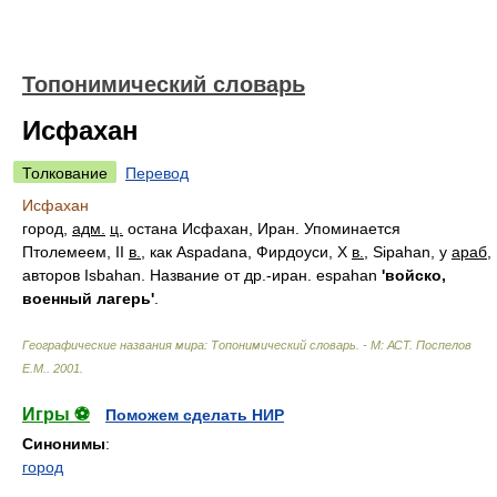
Топонимический словарь
Исфахан
Толкование
Перевод
Исфахан
город,
адм.
ц.
остана Исфахан, Иран. Упоминается
Птолемеем, II
в.
, как Aspadana, Фирдоуси, X
в.
, Sipahan, у
араб
,
авторов Isbahan. Название от др.-иран. espahan
'войско,
военный лагерь'
.
Географические названия мира: Топонимический словарь. - М: АСТ
.
Поспелов
Е.М.
.
2001
.
Игры ⚽
Поможем сделать НИР
Синонимы
:
город