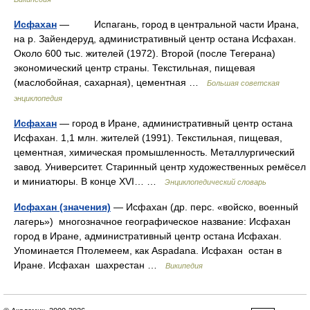
Исфахан
— Испагань, город в центральной части Ирана,
на р. Зайендеруд, административный центр остана Исфахан.
Около 600 тыс. жителей (1972). Второй (после Тегерана)
экономический центр страны. Текстильная, пищевая
(маслобойная, сахарная), цементная …
Большая советская
энциклопедия
Исфахан
— город в Иране, административный центр остана
Исфахан. 1,1 млн. жителей (1991). Текстильная, пищевая,
цементная, химическая промышленность. Металлургический
завод. Университет. Старинный центр художественных ремёсел
и миниатюры. В конце XVI… …
Энциклопедический словарь
Исфахан (значения)
— Исфахан (др. перс. «войско, военный
лагерь») многозначное географическое название: Исфахан
город в Иране, административный центр остана Исфахан.
Упоминается Птолемеем, как Aspadana. Исфахан остан в
Иране. Исфахан шахрестан …
Википедия