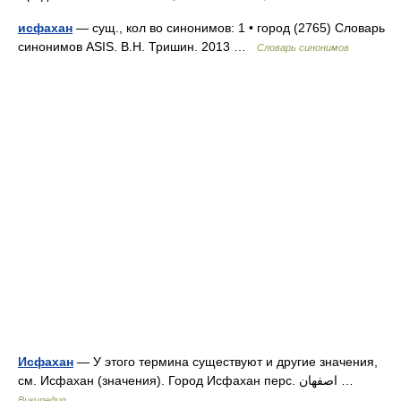
исфахан
— сущ., кол во синонимов: 1 • город (2765) Словарь
синонимов ASIS. В.Н. Тришин. 2013 …
Словарь синонимов
Исфахан
— У этого термина существуют и другие значения,
см. Исфахан (значения). Город Исфахан перс. اصفهان‎ …
Википедия